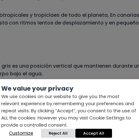
tropicales y tropiclaes de todo el planeta, En canarias
ta con ritmos lentos de desplazamiento y en pequeño
gris es una posición vertical que mantienen durante un
rpo bajo el agua.
We value your privacy
tas profundidades.
We use cookies on our website to give you the most
dos recientemente en el Catálogo Nacional de Especies 
relevant experience by remembering your preferences and
repeat visits. By clicking “Accept”, you consent to the use of
ALL the cookies. However you may visit Cookie Settings to
provide a controlled consent.
Customize
Reject All
Accept All