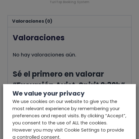
TuriTop Booking System
Valoraciones (0)
Valoraciones
No hay valoraciones aún.
Sé el primero en valorar
“Excursión Avist. Spirit 2:30h”
We value your privacy
Tu dirección de correo electrónico no será publicada.
Los campos obligatorios están marcados con
*
We use cookies on our website to give you the
most relevant experience by remembering your
Tu puntuación
*
preferences and repeat visits. By clicking “Accept”,
you consent to the use of ALL the cookies.
However you may visit Cookie Settings to provide
Tu valoración
*
a controlled consent.