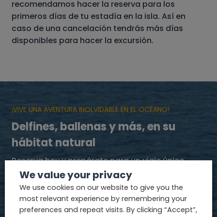
recomendamos hacer la reserva para los
primeros días de tu estadía en la isla. Así en
caso de una cancelación tendrás más días
disponibles para hacer la excursión.
¡VIVE UNA AVENTURA INOLVIDABLE EN EL OCÉANO!
Delfines, ballenas y más, en su
hábitat natural
Reserva hoy y prepárate para un viaje único
entre gigantes del mar.
We value your privacy
We use cookies on our website to give you the
most relevant experience by remembering your
RESERVAR
preferences and repeat visits. By clicking “Accept”,