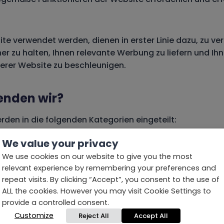
te verwendet werden, dienen in erster Linie dazu, zu vers
her zu halten, Ihnen relevante Werbung zu liefern und I
serer Website zu beschleunigen.
enden wir?
den in die folgenden Kategorien eingeteilt:
We value your privacy
rt, die auf unserer Website verwendet werden:
We use cookies on our website to give you the most
relevant experience by remembering your preferences and
repeat visits. By clicking “Accept”, you consent to the use of
ALL the cookies. However you may visit Cookie Settings to
provide a controlled consent.
Customize
Reject All
Accept All
ellungen kontrollieren?